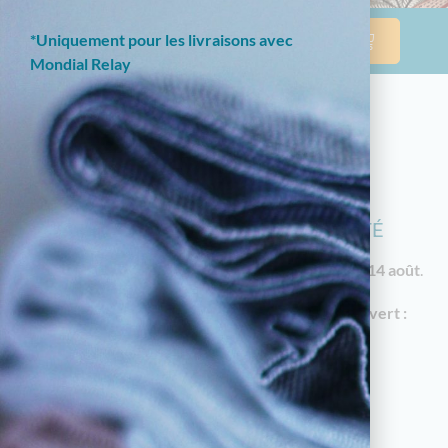
*Uniquement pour les livraisons avec
Mondial Relay
NOTRE BOUTIQUE EN LIGNE EST
ACTUELLEMENT EN CONGÉS D'ÉTÉ
Les commandes reprendront à partir du
vendredi 14 août
.
En attendant, notre
magasin à Limoges reste ouvert :
18 av. Garibaldi, 87000 Limoges
Horaires d'été : du mardi au samedi de 10h à
12h30 et de 14h30 à 19h
05.55.79.22.49
touchatou87@gmail.com