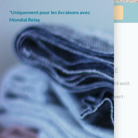
*Uniquement pour les livraisons avec
Mondial Relay
NOTRE BOUTIQUE EN LIGNE EST
ACTUELLEMENT EN CONGÉS D'ÉTÉ
Les commandes reprendront à partir du
vendredi 14 août
.
En attendant, notre
magasin à Limoges reste ouvert :
18 av. Garibaldi, 87000 Limoges
Horaires d'été : du mardi au samedi de 10h à
12h30 et de 14h30 à 19h
05.55.79.22.49
touchatou87@gmail.com