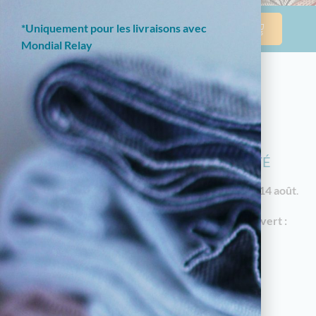
*Uniquement pour les livraisons avec
Mondial Relay
NOTRE BOUTIQUE EN LIGNE EST
ACTUELLEMENT EN CONGÉS D'ÉTÉ
Les commandes reprendront à partir du
vendredi 14 août
.
En attendant, notre
magasin à Limoges reste ouvert :
18 av. Garibaldi, 87000 Limoges
Horaires d'été : du mardi au samedi de 10h à
12h30 et de 14h30 à 19h
05.55.79.22.49
touchatou87@gmail.com