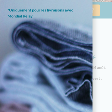
*Uniquement pour les livraisons avec
Mondial Relay
NOTRE BOUTIQUE EN LIGNE EST
ACTUELLEMENT EN CONGÉS D'ÉTÉ
Les commandes reprendront à partir du
vendredi 14 août
.
En attendant, notre
magasin à Limoges reste ouvert :
18 av. Garibaldi, 87000 Limoges
Horaires d'été : du mardi au samedi de 10h à
12h30 et de 14h30 à 19h
05.55.79.22.49
touchatou87@gmail.com