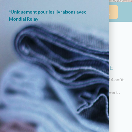
*Uniquement pour les livraisons avec
Mondial Relay
NOTRE BOUTIQUE EN LIGNE EST
ACTUELLEMENT EN CONGÉS D'ÉTÉ
Les commandes reprendront à partir du
vendredi 14 août
.
En attendant, notre
magasin à Limoges reste ouvert :
18 av. Garibaldi, 87000 Limoges
Horaires d'été : du mardi au samedi de 10h à
12h30 et de 14h30 à 19h
05.55.79.22.49
touchatou87@gmail.com