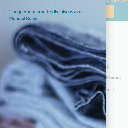
*Uniquement pour les livraisons avec
Mondial Relay
NOTRE BOUTIQUE EN LIGNE EST
ACTUELLEMENT EN CONGÉS D'ÉTÉ
Les commandes reprendront à partir du
vendredi 14 août
.
En attendant, notre
magasin à Limoges reste ouvert :
18 av. Garibaldi, 87000 Limoges
Horaires d'été : du mardi au samedi de 10h à
12h30 et de 14h30 à 19h
05.55.79.22.49
touchatou87@gmail.com