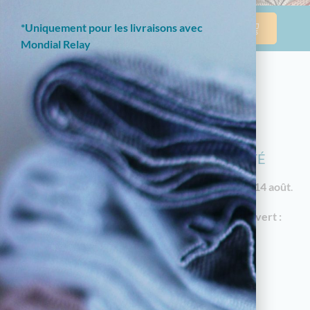
*Uniquement pour les livraisons avec
Mondial Relay
NOTRE BOUTIQUE EN LIGNE EST
ACTUELLEMENT EN CONGÉS D'ÉTÉ
Les commandes reprendront à partir du
vendredi 14 août
.
En attendant, notre
magasin à Limoges reste ouvert :
18 av. Garibaldi, 87000 Limoges
Horaires d'été : du mardi au samedi de 10h à
12h30 et de 14h30 à 19h
05.55.79.22.49
touchatou87@gmail.com