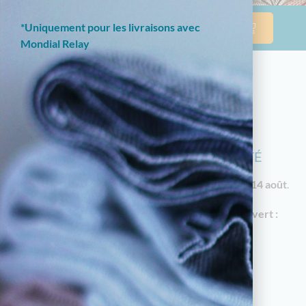
*Uniquement pour les livraisons avec
Mondial Relay
NOTRE BOUTIQUE EN LIGNE EST
ACTUELLEMENT EN CONGÉS D'ÉTÉ
Les commandes reprendront à partir du
vendredi 14 août
.
En attendant, notre
magasin à Limoges reste ouvert :
18 av. Garibaldi, 87000 Limoges
Horaires d'été : du mardi au samedi de 10h à
12h30 et de 14h30 à 19h
05.55.79.22.49
touchatou87@gmail.com