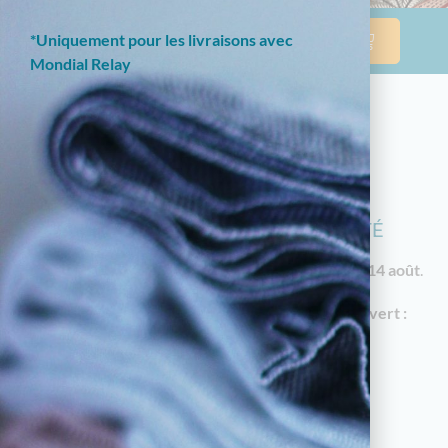
*Uniquement pour les livraisons avec
Mondial Relay
NOTRE BOUTIQUE EN LIGNE EST
ACTUELLEMENT EN CONGÉS D'ÉTÉ
Les commandes reprendront à partir du
vendredi 14 août
.
En attendant, notre
magasin à Limoges reste ouvert :
18 av. Garibaldi, 87000 Limoges
Horaires d'été : du mardi au samedi de 10h à
12h30 et de 14h30 à 19h
05.55.79.22.49
touchatou87@gmail.com