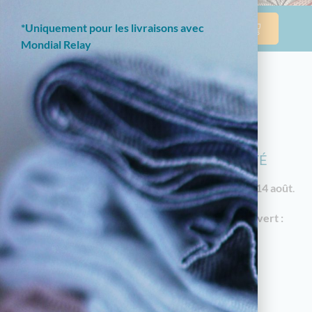
*Uniquement pour les livraisons avec
Mondial Relay
NOTRE BOUTIQUE EN LIGNE EST
ACTUELLEMENT EN CONGÉS D'ÉTÉ
Les commandes reprendront à partir du
vendredi 14 août
.
En attendant, notre
magasin à Limoges reste ouvert :
18 av. Garibaldi, 87000 Limoges
Horaires d'été : du mardi au samedi de 10h à
12h30 et de 14h30 à 19h
05.55.79.22.49
touchatou87@gmail.com