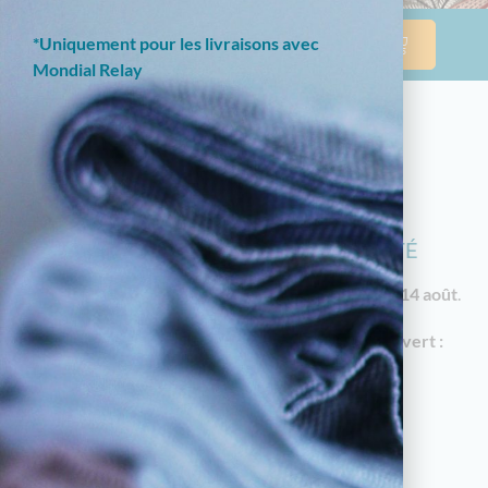
*Uniquement pour les livraisons avec
Mondial Relay
NOTRE BOUTIQUE EN LIGNE EST
ACTUELLEMENT EN CONGÉS D'ÉTÉ
Les commandes reprendront à partir du
vendredi 14 août
.
En attendant, notre
magasin à Limoges reste ouvert :
18 av. Garibaldi, 87000 Limoges
Horaires d'été : du mardi au samedi de 10h à
12h30 et de 14h30 à 19h
05.55.79.22.49
touchatou87@gmail.com