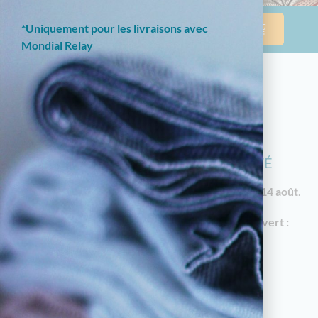
*Uniquement pour les livraisons avec
Mondial Relay
NOTRE BOUTIQUE EN LIGNE EST
ACTUELLEMENT EN CONGÉS D'ÉTÉ
Les commandes reprendront à partir du
vendredi 14 août
.
En attendant, notre
magasin à Limoges reste ouvert :
18 av. Garibaldi, 87000 Limoges
Horaires d'été : du mardi au samedi de 10h à
12h30 et de 14h30 à 19h
05.55.79.22.49
touchatou87@gmail.com