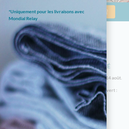
*Uniquement pour les livraisons avec
Mondial Relay
NOTRE BOUTIQUE EN LIGNE EST
ACTUELLEMENT EN CONGÉS D'ÉTÉ
Les commandes reprendront à partir du
vendredi 14 août
.
En attendant, notre
magasin à Limoges reste ouvert :
18 av. Garibaldi, 87000 Limoges
Horaires d'été : du mardi au samedi de 10h à
12h30 et de 14h30 à 19h
05.55.79.22.49
touchatou87@gmail.com