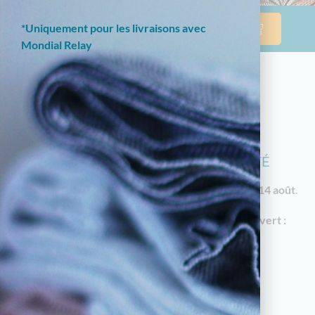
*Uniquement pour les livraisons avec
Mondial Relay
NOTRE BOUTIQUE EN LIGNE EST
ACTUELLEMENT EN CONGÉS D'ÉTÉ
Les commandes reprendront à partir du
vendredi 14 août
.
En attendant, notre
magasin à Limoges reste ouvert :
18 av. Garibaldi, 87000 Limoges
Horaires d'été : du mardi au samedi de 10h à
12h30 et de 14h30 à 19h
05.55.79.22.49
touchatou87@gmail.com