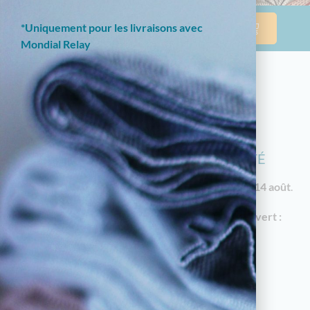
*Uniquement pour les livraisons avec
Mondial Relay
NOTRE BOUTIQUE EN LIGNE EST
ACTUELLEMENT EN CONGÉS D'ÉTÉ
Les commandes reprendront à partir du
vendredi 14 août
.
En attendant, notre
magasin à Limoges reste ouvert :
18 av. Garibaldi, 87000 Limoges
Horaires d'été : du mardi au samedi de 10h à
12h30 et de 14h30 à 19h
05.55.79.22.49
touchatou87@gmail.com