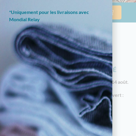
*Uniquement pour les livraisons avec
Mondial Relay
NOTRE BOUTIQUE EN LIGNE EST
ACTUELLEMENT EN CONGÉS D'ÉTÉ
Les commandes reprendront à partir du
vendredi 14 août
.
En attendant, notre
magasin à Limoges reste ouvert :
18 av. Garibaldi, 87000 Limoges
Horaires d'été : du mardi au samedi de 10h à
12h30 et de 14h30 à 19h
05.55.79.22.49
touchatou87@gmail.com