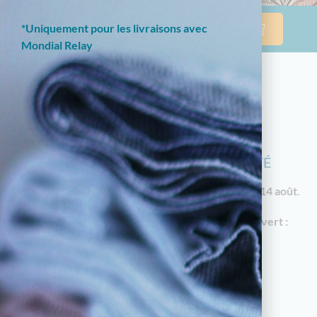
*Uniquement pour les livraisons avec
Mondial Relay
NOTRE BOUTIQUE EN LIGNE EST
ACTUELLEMENT EN CONGÉS D'ÉTÉ
Les commandes reprendront à partir du
vendredi 14 août
.
En attendant, notre
magasin à Limoges reste ouvert :
18 av. Garibaldi, 87000 Limoges
Horaires d'été : du mardi au samedi de 10h à
12h30 et de 14h30 à 19h
05.55.79.22.49
touchatou87@gmail.com