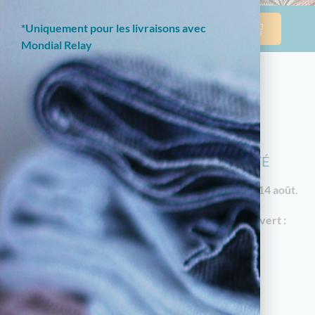
*Uniquement pour les livraisons avec
Mondial Relay
NOTRE BOUTIQUE EN LIGNE EST
ACTUELLEMENT EN CONGÉS D'ÉTÉ
Les commandes reprendront à partir du
vendredi 14 août
.
En attendant, notre
magasin à Limoges reste ouvert :
18 av. Garibaldi, 87000 Limoges
Horaires d'été : du mardi au samedi de 10h à
12h30 et de 14h30 à 19h
05.55.79.22.49
touchatou87@gmail.com