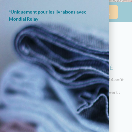
*Uniquement pour les livraisons avec
Mondial Relay
NOTRE BOUTIQUE EN LIGNE EST
ACTUELLEMENT EN CONGÉS D'ÉTÉ
Les commandes reprendront à partir du
vendredi 14 août
.
En attendant, notre
magasin à Limoges reste ouvert :
18 av. Garibaldi, 87000 Limoges
Horaires d'été : du mardi au samedi de 10h à
12h30 et de 14h30 à 19h
05.55.79.22.49
touchatou87@gmail.com