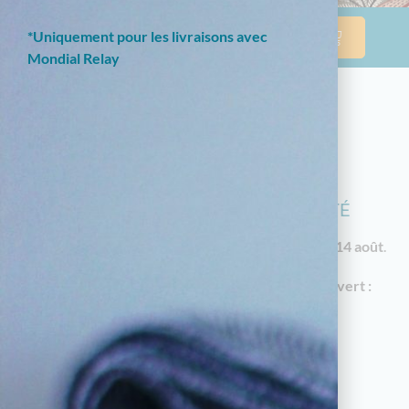
*Uniquement pour les livraisons avec
Mondial Relay
NOTRE BOUTIQUE EN LIGNE EST
ACTUELLEMENT EN CONGÉS D'ÉTÉ
Les commandes reprendront à partir du
vendredi 14 août
.
En attendant, notre
magasin à Limoges reste ouvert :
18 av. Garibaldi, 87000 Limoges
Horaires d'été : du mardi au samedi de 10h à
12h30 et de 14h30 à 19h
05.55.79.22.49
touchatou87@gmail.com